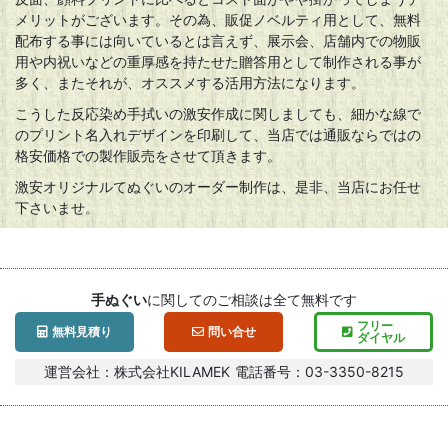
メリットがございます。その為、販促ノベルティ用として、無料
配布する事には向いているとは言えず、展示会、店舗内での物販
用や内祝いなどの重厚感を持たせた贈答用として制作される事が
多く、またそれが、オススメする活用方法になります。
こうした反応染め手拭いの激安作成に関しましても、細かな線で
のプリント名入れデザインを印刷して、当店では通販ならではの
格安価格での製作販売をさせて頂きます。
激安オリジナルてぬぐいのオーダー制作は、是非、当店にお任せ
下さいませ。
手ぬぐい
に関してのご相談は全て
無料
です
フリー
無料見積り
問い合せ
ダイヤル
運営会社：
株式会社KILAMEK
電話番号：
03-3350-8215